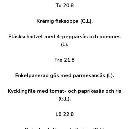
To 20.8
Krämig fisksoppa (G,L).
Fläskschnitzel med 4-pepparsås och pommes
(L).
Fre 21.8
Enkelpanerad gös med parmesansås (L).
Kycklingfile med tomat- och paprikasås och ris
(G,L).
Lö 22.8