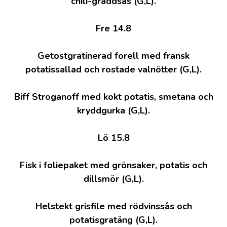
chili-gräddsås (G,L).
Fre 14.8
Getostgratinerad forell med fransk
potatissallad och rostade valnötter (G,L).
Biff Stroganoff med kokt potatis, smetana och
kryddgurka (G,L).
Lö 15.8
Fisk i foliepaket med grönsaker, potatis och
dillsmör (G,L).
Helstekt grisfile med rödvinssås och
potatisgratäng (G,L).