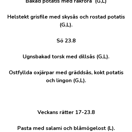
Bakad potatis med räkröra (G,L)
Helstekt grisfile med skysås och rostad potatis
(G,L).
Sö 23.8
Ugnsbakad torsk med dillsås (G,L).
Ostfyllda oxjärpar med gräddsås, kokt potatis
och lingon (G,L).
Veckans rätter 17-23.8
Pasta med salami och blåmögelost (L).