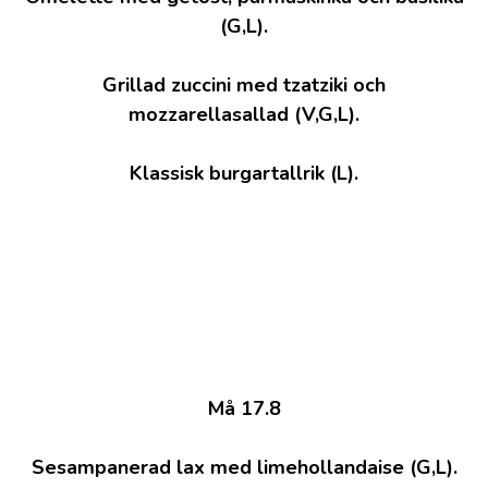
(G,L).
Grillad zuccini med tzatziki och
mozzarellasallad (V,G,L).
Klassisk burgartallrik (L).
Må 17.8
Sesampanerad lax med limehollandaise (G,L).