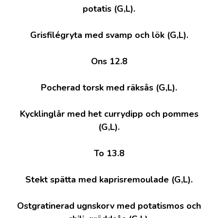
potatis (G,L).
Grisfilégryta med svamp och lök (G,L).
Ons 12.8
Pocherad torsk med räksås (G,L).
Kycklinglår med het currydipp och pommes
(G,L).
To 13.8
Stekt spätta med kaprisremoulade (G,L).
Ostgratinerad ugnskorv med potatismos och