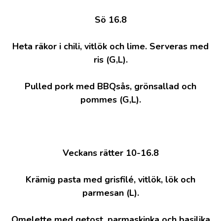
Sö 16.8
Heta räkor i chili, vitlök och lime. Serveras med
ris (G,L).
Pulled pork med BBQsås, grönsallad och
pommes (G,L).
Veckans rätter 10-16.8
Krämig pasta med grisfilé, vitlök, lök och
parmesan (L).
Omelette med getost, parmaskinka och basilika