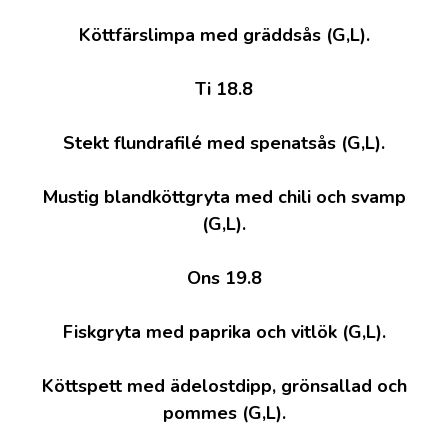
Köttfärslimpa med gräddsås (G,L).
Ti 18.8
Stekt flundrafilé med spenatsås (G,L).
Mustig blandköttgryta med chili och svamp
(G,L).
Ons 19.8
Fiskgryta med paprika och vitlök (G,L).
Köttspett med ädelostdipp, grönsallad och
pommes (G,L).