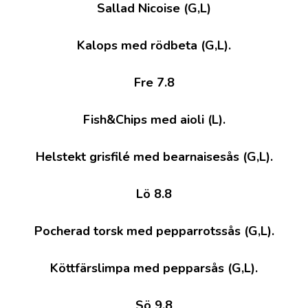
Sallad Nicoise (G,L)
Kalops med rödbeta (G,L).
Fre 7.8
Fish&Chips med aioli (L).
Helstekt grisfilé med bearnaisesås (G,L).
Lö 8.8
Pocherad torsk med pepparrotssås (G,L).
Köttfärslimpa med pepparsås (G,L).
Sö 9.8